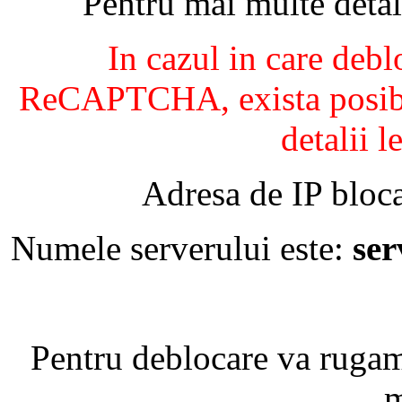
Pentru mai multe detal
In cazul in care debl
ReCAPTCHA, exista posibil
detalii l
Adresa de IP bloca
Numele serverului este:
se
Pentru deblocare va ruga
m